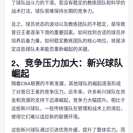
了球队战斗力的下滑。若没有稳定的教练团队和科学的
战术打法，球队很难保持长期的竞争力。
总之，球员状态的波动以及教练团队的不稳定，是导致
昔日王者逐渐下滑的重要因素。如何找到合适的球员并
培养后备力量，如何稳定教练团队的核心地位，将是决
定这些球队未来能否重新崛起的关键。
2、竞争压力加大：新兴球队
崛起
随着CBA联赛的不断发展，其他球队的崛起逐渐形成
了对昔日王者的竞争压力。近年来，许多新兴球队在资
金和资源的支持下迅速崛起，竞争力大幅提升。相比于
这些新兴球队，一些传统强队在管理和战术上的滞后，
使得它们难以适应新的联赛环境。
这些新兴球队通过引进优秀外援，提升了整体实力。而