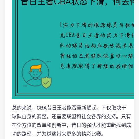
总的来说，CBA昔日王者能否重新崛起，不仅取决于
球队自身的调整，还需要联盟和社会各界的支持。只有
在全方位的改革和创新中，昔日的强队才能重新找到成
功的路径，并为球迷带来更多的精彩比赛。