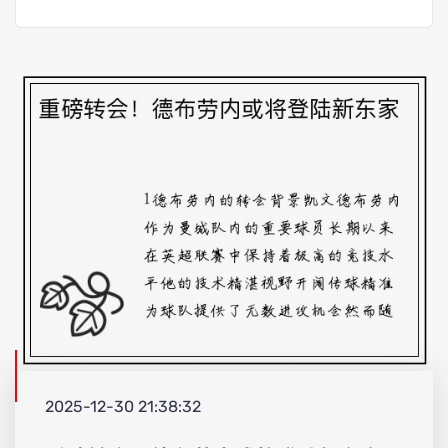
2025-12-30 21:38:32