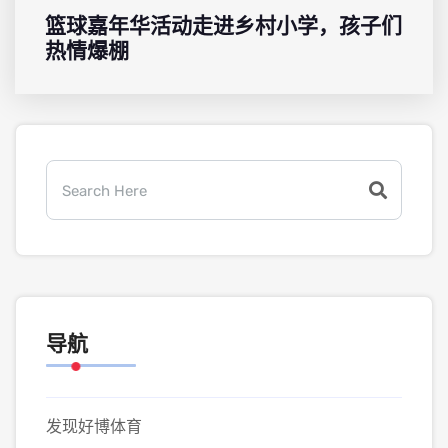
篮球嘉年华活动走进乡村小学，孩子们
热情爆棚
导航
发现好博体育