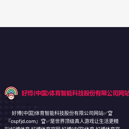
好博(中国)体育智能科技股份有限公司网站✅🏆
『cspfjd.com』🏆✅是世界顶级真人游戏让生活更精