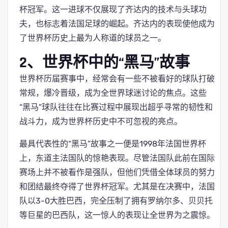
杯冠军。这一进球不仅展现了齐达内的技术与头球功
夫，也标志着法国足球的崛起。齐达内的表现使他成为
了世界杯历史上最为人称道的球员之一。
2、世界杯中的“黑马”故事
世界杯历届赛事中，经常会有一些不被看好的球队打破
常规，爆冷晋级，成为全世界球迷讨论的焦点。这些
“黑马”球队往往在比赛过程中展现出超乎寻常的韧性和
战斗力，成为世界杯历史中不可忽视的亮点。
最具代表性的“黑马”故事之一便是1998年法国世界杯
上，东道主法国队的惊艳表现。尽管法国队此前在国际
赛场上并不被看作是强队，但他们凭借全体球员的努力
和团结最终夺得了世界杯冠军。尤其是在决赛中，法国
队以3-0大胜巴西，完全压制了拥有罗纳尔多、贝贝托
等巨星的巴西队，这一惊人的表现让全世界为之震惊。