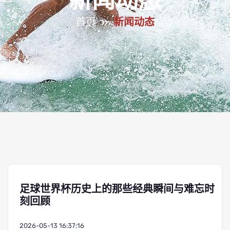
新闻动态
首页
新闻动态
足球世界杯历史上的那些经典瞬间与难忘时
刻回顾
2026-05-13 16:37:16