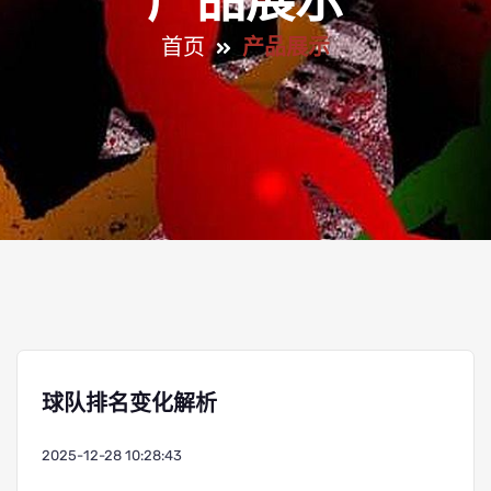
产品展示
首页
产品展示
球队排名变化解析
2025-12-28 10:28:43