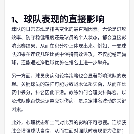
1、球队表现的直接影响
球队的日常表现是排名变化的最直观因素。无论是进攻
效率、防守稳健程度还是球员的个人状态，都会直接影
响比赛结果，从而在积分榜上体现出来。例如，一支球
队如果在连续几轮比赛中保持高效进攻，不仅能稳定赢
球，还能通过净胜球优势在排名上进一步攀升。
另一方面，球员伤病和轮换策略也会显著影响球队的表
现。关键球员的缺阵可能导致战术体系失衡，从而在比
赛中丢分，排名因此下滑。教练如何合理安排阵容，以
及球队能否快速调整应对伤病，是决定排名波动的关键
因素。
此外，心理状态和士气对比赛的影响不可忽视。连续获
胜会增强球队自信，从而在面对强队时表现更为稳健；