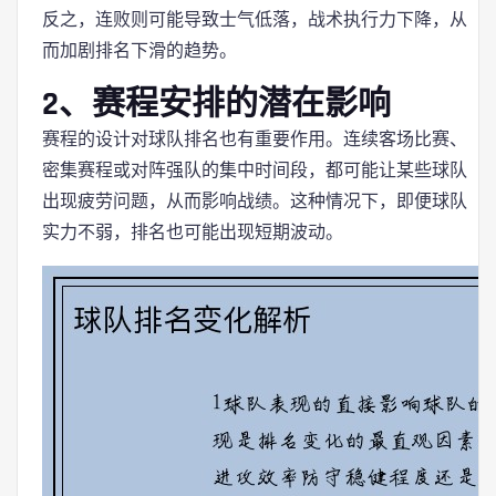
反之，连败则可能导致士气低落，战术执行力下降，从
而加剧排名下滑的趋势。
2、赛程安排的潜在影响
赛程的设计对球队排名也有重要作用。连续客场比赛、
密集赛程或对阵强队的集中时间段，都可能让某些球队
出现疲劳问题，从而影响战绩。这种情况下，即便球队
实力不弱，排名也可能出现短期波动。