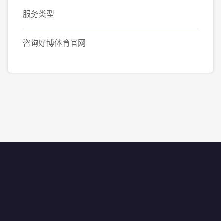
服务类型
咨询好博体育官网