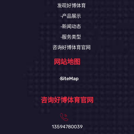
发现好博体育
产品展示
新闻动态
服务类型
咨询好博体育官网
网站地图
SiteMap
咨询好博体育官网
13594780039