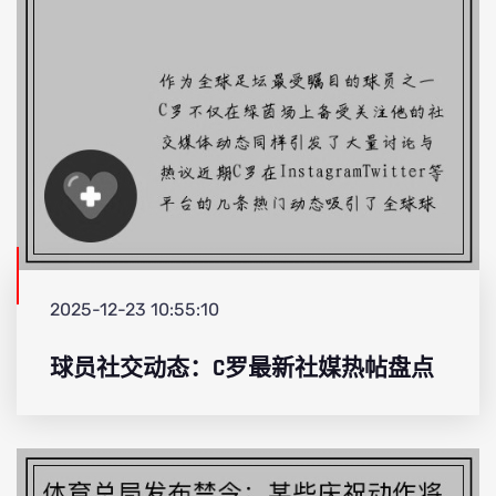
2025-12-23 10:55:10
球员社交动态：C罗最新社媒热帖盘点