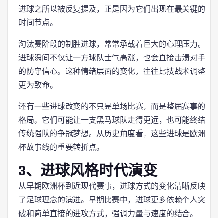
进球之所以被反复提及，正是因为它们出现在最关键的
时间节点。
淘汰赛阶段的制胜进球，常常承载着巨大的心理压力。
进球瞬间不仅让一方球队士气高涨，也会直接击溃对手
的防守信心。这种情绪层面的变化，往往比技战术调整
更为致命。
还有一些进球改变的不只是单场比赛，而是整届赛事的
格局。它们可能让一支黑马球队走得更远，也可能终结
传统强队的争冠梦想。从历史角度看，这些进球是欧洲
杯故事线的重要转折点。
3、进球风格时代演变
从早期欧洲杯到近现代赛事，进球方式的变化清晰反映
了足球理念的演进。早期比赛中，进球更多依赖个人突
破和简单直接的进攻方式，强调力量与速度的结合。