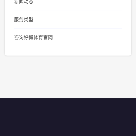
新闻动态
服务类型
咨询好博体育官网