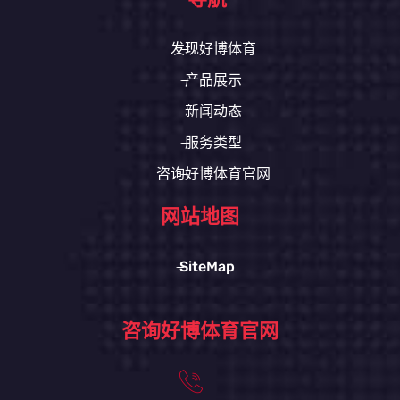
导航
发现好博体育
产品展示
新闻动态
服务类型
咨询好博体育官网
网站地图
SiteMap
咨询好博体育官网