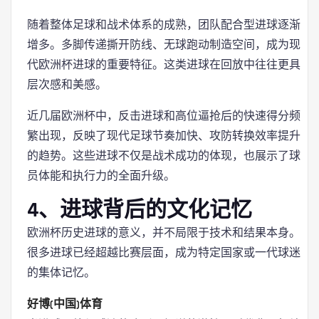
随着整体足球和战术体系的成熟，团队配合型进球逐渐
增多。多脚传递撕开防线、无球跑动制造空间，成为现
代欧洲杯进球的重要特征。这类进球在回放中往往更具
层次感和美感。
近几届欧洲杯中，反击进球和高位逼抢后的快速得分频
繁出现，反映了现代足球节奏加快、攻防转换效率提升
的趋势。这些进球不仅是战术成功的体现，也展示了球
员体能和执行力的全面升级。
4、进球背后的文化记忆
欧洲杯历史进球的意义，并不局限于技术和结果本身。
很多进球已经超越比赛层面，成为特定国家或一代球迷
的集体记忆。
好博(中国)体育