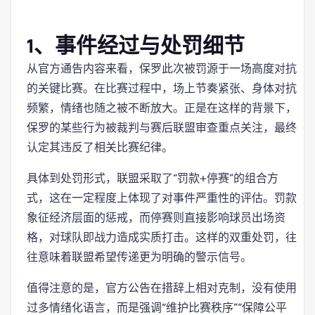
1、事件经过与处罚细节
从官方通告内容来看，保罗此次被罚源于一场高度对抗
的关键比赛。在比赛过程中，场上节奏紧张、身体对抗
频繁，情绪也随之被不断放大。正是在这样的背景下，
保罗的某些行为被裁判与赛后联盟审查重点关注，最终
认定其违反了相关比赛纪律。
具体到处罚形式，联盟采取了“罚款+停赛”的组合方
式，这在一定程度上体现了对事件严重性的评估。罚款
象征经济层面的惩戒，而停赛则直接影响球员出场资
格，对球队即战力造成实质打击。这样的双重处罚，往
往意味着联盟希望传递更为明确的警示信号。
值得注意的是，官方公告在措辞上相对克制，没有使用
过多情绪化语言，而是强调“维护比赛秩序”“保障公平