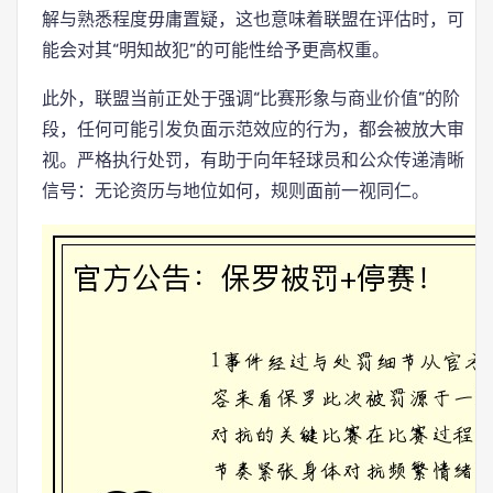
解与熟悉程度毋庸置疑，这也意味着联盟在评估时，可
能会对其“明知故犯”的可能性给予更高权重。
此外，联盟当前正处于强调“比赛形象与商业价值”的阶
段，任何可能引发负面示范效应的行为，都会被放大审
视。严格执行处罚，有助于向年轻球员和公众传递清晰
信号：无论资历与地位如何，规则面前一视同仁。