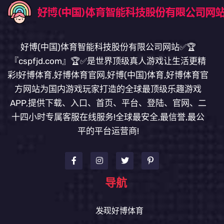
好博(中国)体育智能科技股份有限公司网站✅🏆
『cspfjd.com』🏆✅是世界顶级真人游戏让生活更精
彩!好博体育,好博体育官网,好博(中国)体育,好博体育官
方网站为国内游戏玩家打造的全球最顶级乐趣游戏
APP,提供下载、入口、首页、平台、登陆、官网、二
十四小时专属客服在线服务!全球最安全,最信誉,最公
平的平台运营商!
导航
发现好博体育