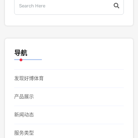
导航
发现好博体育
产品展示
新闻动态
服务类型