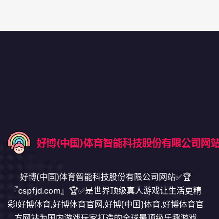
好博(中国)体育智能科技股份有限公司网站✅🏆
『cspfjd.com』🏆✅是世界顶级真人游戏让生活更精
彩!好博体育,好博体育官网,好博(中国)体育,好博体育官
方网站为国内游戏玩家打造的全球最顶级乐趣游戏