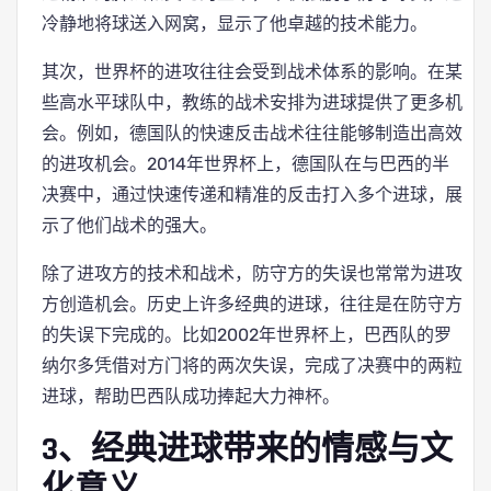
冷静地将球送入网窝，显示了他卓越的技术能力。
其次，世界杯的进攻往往会受到战术体系的影响。在某
些高水平球队中，教练的战术安排为进球提供了更多机
会。例如，德国队的快速反击战术往往能够制造出高效
的进攻机会。2014年世界杯上，德国队在与巴西的半
决赛中，通过快速传递和精准的反击打入多个进球，展
示了他们战术的强大。
除了进攻方的技术和战术，防守方的失误也常常为进攻
方创造机会。历史上许多经典的进球，往往是在防守方
的失误下完成的。比如2002年世界杯上，巴西队的罗
纳尔多凭借对方门将的两次失误，完成了决赛中的两粒
进球，帮助巴西队成功捧起大力神杯。
3、经典进球带来的情感与文
化意义