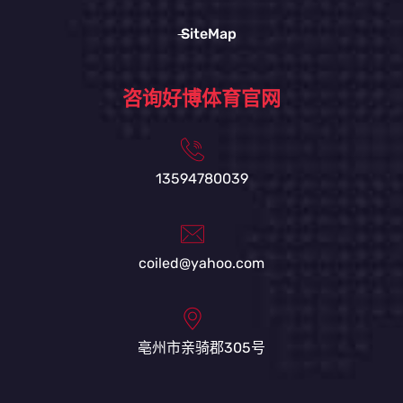
SiteMap
咨询好博体育官网
13594780039
coiled@yahoo.com
亳州市亲骑郡305号