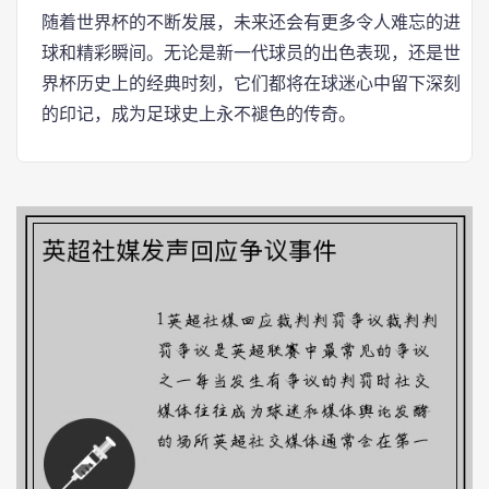
随着世界杯的不断发展，未来还会有更多令人难忘的进
球和精彩瞬间。无论是新一代球员的出色表现，还是世
界杯历史上的经典时刻，它们都将在球迷心中留下深刻
的印记，成为足球史上永不褪色的传奇。