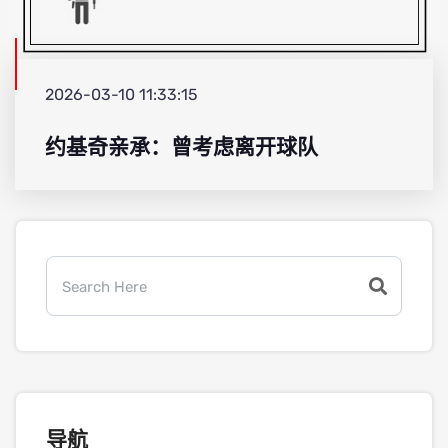
2026-03-10 11:33:15
约基奇亲承：曾考虑离开球队
导航