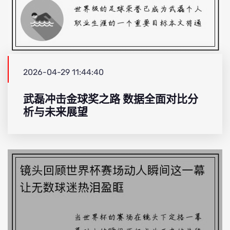
2026-04-29 11:44:40
武磊冲击金球奖之路 数据全面对比分
析与未来展望