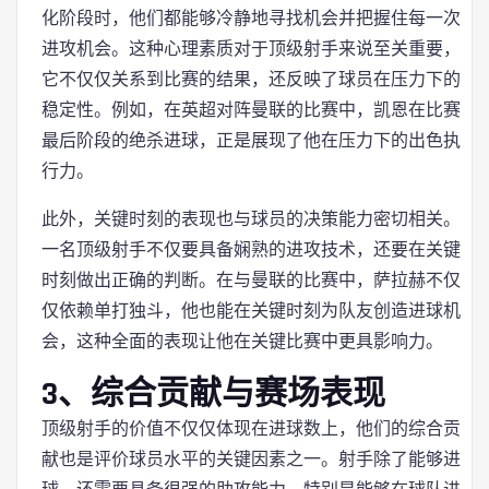
化阶段时，他们都能够冷静地寻找机会并把握住每一次
进攻机会。这种心理素质对于顶级射手来说至关重要，
它不仅仅关系到比赛的结果，还反映了球员在压力下的
稳定性。例如，在英超对阵曼联的比赛中，凯恩在比赛
最后阶段的绝杀进球，正是展现了他在压力下的出色执
行力。
此外，关键时刻的表现也与球员的决策能力密切相关。
一名顶级射手不仅要具备娴熟的进攻技术，还要在关键
时刻做出正确的判断。在与曼联的比赛中，萨拉赫不仅
仅依赖单打独斗，他也能在关键时刻为队友创造进球机
会，这种全面的表现让他在关键比赛中更具影响力。
3、综合贡献与赛场表现
顶级射手的价值不仅仅体现在进球数上，他们的综合贡
献也是评价球员水平的关键因素之一。射手除了能够进