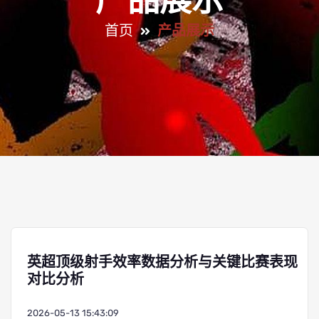
产品展示
首页
产品展示
英超顶级射手效率数据分析与关键比赛表现
对比分析
2026-05-13 15:43:09