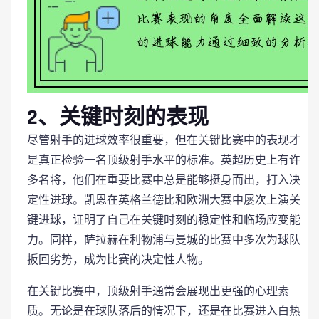
2、关键时刻的表现
尽管射手的进球效率很重要，但在关键比赛中的表现才
是真正检验一名顶级射手水平的标准。英超历史上有许
多名将，他们在重要比赛中总是能够挺身而出，打入决
定性进球。凯恩在英格兰德比和欧洲大赛中屡次上演关
键进球，证明了自己在关键时刻的稳定性和临场应变能
力。同样，萨拉赫在利物浦与曼城的比赛中多次为球队
扳回劣势，成为比赛的决定性人物。
在关键比赛中，顶级射手通常会展现出更强的心理素
质。无论是在球队落后的情况下，还是在比赛进入白热