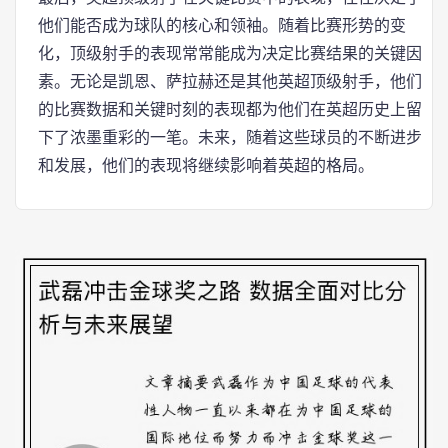
他们能否成为球队的核心和领袖。随着比赛形势的变
化，顶级射手的表现常常能成为决定比赛结果的关键因
素。无论是凯恩、萨拉赫还是其他英超顶级射手，他们
的比赛数据和关键时刻的表现都为他们在英超历史上留
下了浓墨重彩的一笔。未来，随着这些球员的不断进步
和发展，他们的表现将继续影响着英超的格局。