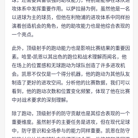
球，还需要具备很强的助攻能力，特别是能够在球队进
攻体系中发挥重要作用。以萨拉赫为例，虽然他是一名
以进球为主的球员，但他在利物浦的进攻体系中同样扮
演着创造机会的角色，他的助攻能力也是他综合表现的
一个亮点。
此外，顶级射手的跑动能力也是影响比赛结果的重要因
素。哈里·凯恩以其出色的跑位和战术理解而闻名，他
在场上的位置感和无球跑动为球队创造了许多进攻机
会。凯恩不仅仅是一个得分机器，他的跑动为其他队友
制造了更好的进攻空间。分析他的比赛数据，我们可以
看到，他的跑动次数和位置变化频繁，体现了他在比赛
中对战术要求的深刻理解。
除了跑动，顶级射手的防守贡献也是其综合表现的一个
重要维度。虽然射手的主要任务是进攻，但在现代足球
中，防守意识和全场参与的能力同样重要。凯恩在防守