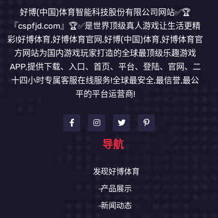
好博(中国)体育智能科技股份有限公司网站✅🏆
『cspfjd.com』🏆✅是世界顶级真人游戏让生活更精
彩!好博体育,好博体育官网,好博(中国)体育,好博体育官
方网站为国内游戏玩家打造的全球最顶级乐趣游戏
APP,提供下载、入口、首页、平台、登陆、官网、二
十四小时专属客服在线服务!全球最安全,最信誉,最公
平的平台运营商!
导航
发现好博体育
产品展示
新闻动态