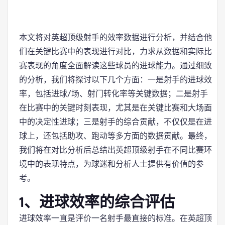
本文将对英超顶级射手的效率数据进行分析，并结合他
们在关键比赛中的表现进行对比，力求从数据和实际比
赛表现的角度全面解读这些球员的进球能力。通过细致
的分析，我们将探讨以下几个方面：一是射手的进球效
率，包括进球/场、射门转化率等关键数据；二是射手
在比赛中的关键时刻表现，尤其是在关键比赛和大场面
中的决定性进球；三是射手的综合贡献，不仅仅是在进
球上，还包括助攻、跑动等多方面的数据贡献。最终，
我们将在对比分析后总结出英超顶级射手在不同比赛环
境中的表现特点，为球迷和分析人士提供有价值的参
考。
1、进球效率的综合评估
进球效率一直是评价一名射手最直接的标准。在英超顶