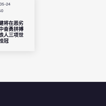
05-24
50
健将在恶劣
中奋勇拼搏
铁人三项世
桂冠